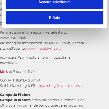
Accetta selezionati
sfide sul mercato con soluzioni adatte a rispondere
alla domanda di una clientela sempre più esigente
con prodotti affidabili e convenienti.
Rifiuta
Drive the
extra
ordinary
Per maggiori informazioni, visitate il sito:
www.swm-motors.it
Per maggiori informazioni su MOBILITYhub, visitate il
sito dell’evento:
www.mobility-hub.it
#swmcars #swmmotors #swmmotorsitalia
#swmitalia
Link
al Press Kit SWM.
CONTATTI PER LA STAMPA
SWM: Marketing & PR –
marketing@swm-motors.it
Campello Motors
Campello Motors
attiva nel settore automotive da
oltre 50 anni, ormai da tempo guarda al prossimo