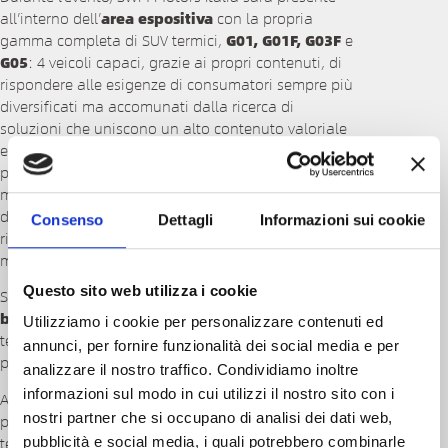
all’interno dell’
area espositiva
con la propria
gamma completa di SUV termici,
G01, G01F, G03F
e
G05
: 4 veicoli capaci, grazie ai propri contenuti, di
rispondere alle esigenze di consumatori sempre più
diversificati ma accomunati dalla ricerca di
soluzioni che uniscono un alto contenuto valoriale
e un prezzo accessibile. Oltre alla gamma di SUV, i
partecipanti potranno toccare con mano 5
motociclette
SWM Motorcycles
, in rappresentanza
delle radici storiche di un brand in continuo
Consenso
Dettagli
Informazioni sui cookie
rinnovamento e al passo con le innovazioni del
mercato.
Questo sito web utilizza i cookie
SWM Motors avrà inoltre un proprio stand in
area
business
presso cui sarà possibile incontrare il
Utilizziamo i cookie per personalizzare contenuti ed
team e scoprire maggiori dettagli relativi alla
annunci, per fornire funzionalità dei social media e per
possibilità di entrare nel Network Italiano del brand.
analizzare il nostro traffico. Condividiamo inoltre
informazioni sul modo in cui utilizzi il nostro sito con i
A completare la presenza di SWM, l’area
test drive
,
nostri partner che si occupano di analisi dei dati web,
presso cui i partecipanti avranno l’opportunità di
testare in prima persona i modelli G01 e G03F,
pubblicità e social media, i quali potrebbero combinarle